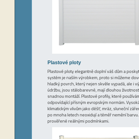
Plastové ploty
Plastové ploty elegantně doplní váš dům a posky
systém je naším výrobkem, proto si můžeme dovoli
hladký povrch, který nejen skvěle vypadá, ale i 
údržbu, jsou stálobarevné, mají dlouhou životnos
snadnou montáží. Plastové profily, které použív
odpovídající přísným evropským normám. Vysoká k
klimatickým vlivům jako déšť, mráz, sluneční zář
po mnoha letech neoxidují a téměř nemění barvu.
prověřené reálnými podmínkami.