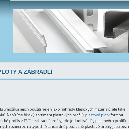
PLOTY A ZÁBRADLÍ
ů umožňují jejich použití nejen jako náhrady klasických materiálů, ale také
vků. Nabízíme široký sortiment plastových profilů,
plastové ploty
formou
ké profily z PVC a zahradní profily, kde jednotlivé díly plastových profilů
ůzných rozměrech a typech. Standardně používané plastové profily jsou běž