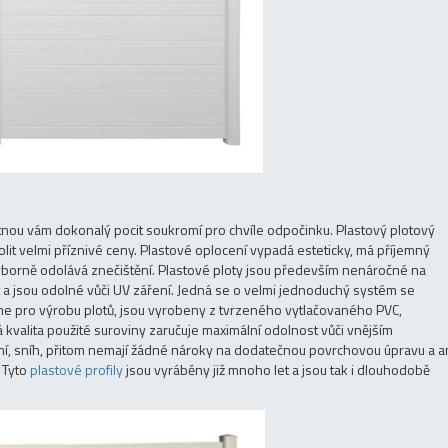
tnou vám dokonalý pocit soukromí pro chvíle odpočinku. Plastový plotový
t velmi příznivé ceny. Plastové oplocení vypadá esteticky, má příjemný
výborně odolává znečištění. Plastové ploty jsou především nenáročné na
t a jsou odolné vůči UV záření. Jedná se o velmi jednoduchý systém se
áme pro výrobu plotů, jsou vyrobeny z tvrzeného vytlačovaného PVC,
valita použité suroviny zaručuje maximální odolnost vůči vnějším
ení, sníh, přitom nemají žádné nároky na dodatečnou povrchovou úpravu a a
 Tyto
plastové profily
jsou vyráběny již mnoho let a jsou tak i dlouhodobě