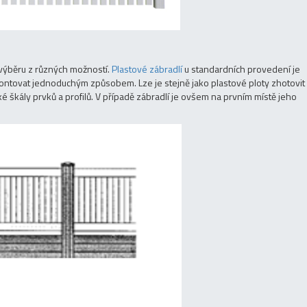
výběru z různých možností.
Plastové zábradlí
u standardních provedení je
ontovat jednoduchým způsobem. Lze je stejně jako plastové ploty zhotovit
é škály prvků a profilů. V případě zábradlí je ovšem na prvním místě jeho