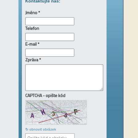
Kontaktujte nás:
Jméno *
Telefon
E-mail *
Zpráva *
CAPTCHA - opište kód
↻ obnovit obrázek